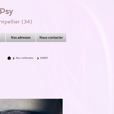
DPsy
tpellier (34)
Nos adresses
Nous contacter
Nos méthodes
EMDR