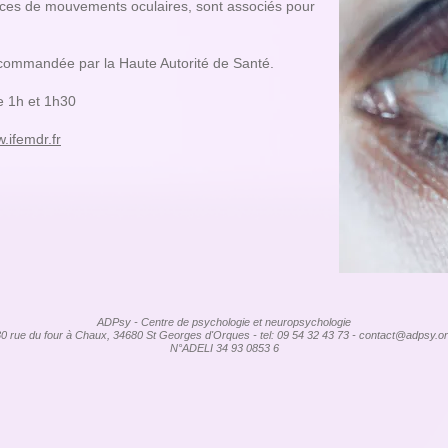
nces de mouvements oculaires, sont associés pour
ecommandée par la Haute Autorité de Santé.
e 1h et 1h30
w.ifemdr.fr
ADPsy
- Centre de psychologie et neuropsychologie
0 rue du four à Chaux, 34680 St Georges d'Orques - tel: 09 54 32 43 73 -
contact@adpsy.or
N°ADELI 34 93 0853 6