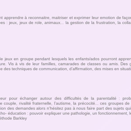
t apprendre à reconnaitre, maitriser et exprimer leur emotion de faço
ées : jeux, jeux de role, animaux... la gestion de la frustration, la col
 de jeux en groupe pendant lesquels les enfants/ados pourront appre
ure. Vis à vis de leur familles, camarades de classes ou amis. Des
e des techniques de communication, d’affirmation, des mises en situati
eur pour échanger autour des difficultés de la parentalité : pr
 couple, rivalité fraternelle, l’autisme, la précocité... ces groupes d
tion des demandes alors n'hésitez pas à nous faire part des sujets qu
cho- éducation : pouvoir expliquer une pathologie, un fonctionnement, le
éthode Barkley