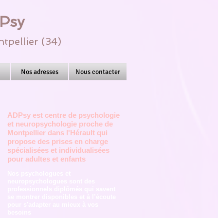
DPsy
tpellier (34)
Nos adresses
Nous contacter
ADPsy est centre de psychologie
et neuropsychologie proche de
Montpellier dans l'Hérault qui
propose des prises en charge
spécialisées et individualisées
pour adultes et enfants
Nos psychologues et
neuropsychologues sont des
professionnels diplômés qui savent
se montrer disponibles et à l’écoute
pour s'adapter au mieux à vos
besoins