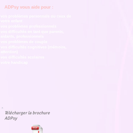
ADPsy vous aide pour :
vos problèmes personnels ou ceux de
votre enfant
vos problèmes professionnels
vos difficultés en tant que parents,
aidants, professionnels
vos problèmes de couple
vos difficultés cognitives (mémoire,
attention)
vos difficultés scolaires
votre handicap
Télécharger la brochure
ADPsy